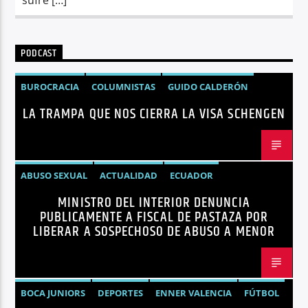
PODCAST
BUROCRACIA
COLUMNISTAS
GUIDO CALDERÓN
LA TRAMPA QUE NOS CIERRA LA VISA SCHENGEN
LIBRE COMERCIO
NOTICIAS
NOTICIAS ECUADOR
OPINIÓN
UNIÓN EUROPEA
ABUSO SEXUAL
ACTUALIDAD
ECUADOR
MINISTRO DEL INTERIOR DENUNCIA
JOHN REIMBERG
MINISTRO DEL INTERIOR
NOTICIAS
PUBLICAMENTE A FISCAL DE PASTAZA POR
SEGURIDAD
LIBERAR A SOSPECHOSO DE ABUSO A MENOR
BOCA JUNIORS
DEPORTES
ENNER VALENCIA
FÚTBOL