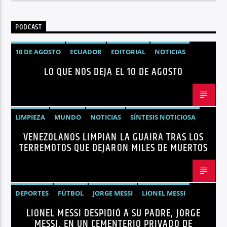
PODCAST
10 DE AGOSTO
ECUADOR
EDITORIAL
NOTICIAS
LO QUE NOS DEJA EL 10 DE AGOSTO
LIMPIEZA
MUNDO
NOTICIAS
SÍNTESIS NOTICIOSA
VENEZOLANOS LIMPIAN LA GUAIRA TRAS LOS
TERREMOTOS VENEZUELA
VENEZUELA
TERREMOTOS QUE DEJARON MILES DE MUERTOS
DEPORTES
FÚTBOL
JORGE MESSI
LIONEL MESSI
LIONEL MESSI DESPIDIÓ A SU PADRE, JORGE
NOTICIAS
MESSI, EN UN CEMENTERIO PRIVADO DE