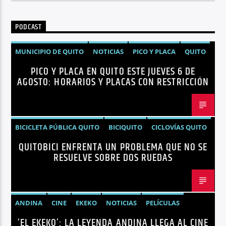
PODCAST
MUNICIPIO DE QUITO
NOTICIAS
PICO Y PLACA
QUITO
PICO Y PLACA EN QUITO ESTE JUEVES 6 DE
AGOSTO: HORARIOS Y PLACAS CON RESTRICCIÓN
BICICLETA PÚBLICA QUITO
BICIQUITO
CICLOVÍAS QUITO
QUITOBICI ENFRENTA UN PROBLEMA QUE NO SE
EDITORIAL
METRO DE QUITO BICICLETA
RESUELVE SOBRE DOS RUEDAS
MOVILIDAD ACTIVA QUITO
MOVILIDAD SOSTENIBLE QUITO
NOTICIAS
PLAN MAESTRO MOVILIDAD QUITO
QUITOBICI
ANDINA
CINE
EKEKO
NOTICIAS
PELÍCULAS
‘EL EKEKO’: LA LEYENDA ANDINA LLEGA AL CINE
TENDENCIAS
TERROR