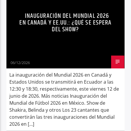
ENTRETENIMIENTO
KATY PERRRY
Radio hola
INAUGURACIÓN DEL MUNDIAL 2026
MICHAEL BUBLÉ
NOTICIAS
EN CANADÁ Y EE.UU.: ¿QUÉ SE ESPERA
DEL SHOW?
SHOW ARTÍSTICO
TENDENCIAS
06/12/2026
La inauguración del Mundial 2026 en Canadá y
Estados Unidos se transmitirá en Ecuador a las
12:30 y 18:30, respectivamente, este viernes 12 de
junio de 2026. Más noticias Inauguración del
Mundial de Fútbol 2026 en México. Show de
Shakira, Belinda y otros Los 23 cantantes que
convertirán las tres inauguraciones del Mundial
2026 en […]