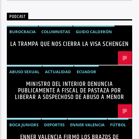
PODCAST
BUROCRACIA
COLUMNISTAS
GUIDO CALDERÓN
LA TRAMPA QUE NOS CIERRA LA VISA SCHENGEN
LIBRE COMERCIO
NOTICIAS
NOTICIAS ECUADOR
OPINIÓN
UNIÓN EUROPEA
ABUSO SEXUAL
ACTUALIDAD
ECUADOR
MINISTRO DEL INTERIOR DENUNCIA
JOHN REIMBERG
MINISTRO DEL INTERIOR
NOTICIAS
PUBLICAMENTE A FISCAL DE PASTAZA POR
SEGURIDAD
LIBERAR A SOSPECHOSO DE ABUSO A MENOR
BOCA JUNIORS
DEPORTES
ENNER VALENCIA
FÚTBOL
ENNER VALENCIA FIRMÓ LOS BRAZOS DE
NOTICIAS