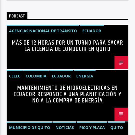
PODCAST
AGENCIAS NACIONAL DE TRÁNSITO
ECUADOR
MÁS DE 12 HORAS POR UN TURNO PARA SACAR
LICENCIAS
NOTICIAS
LA LICENCIA DE CONDUCIR EN QUITO
CELEC
COLOMBIA
ECUADOR
ENERGÍA
MANTENIMIENTO DE HIDROELÉCTRICAS EN
HIDROELÉCTRICAS
NOTICIAS
ECUADOR RESPONDE A UNA PLANIFICACIÓN Y
NO A LA COMPRA DE ENERGÍA
MUNICIPIO DE QUITO
NOTICIAS
PICO Y PLACA
QUITO