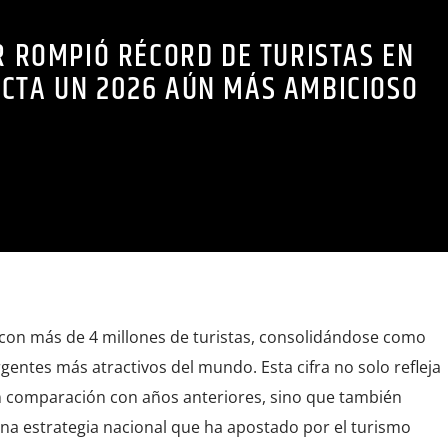
R ROMPIÓ RÉCORD DE TURISTAS EN
ECTA UN 2026 AÚN MÁS AMBICIOSO
5 con más de 4 millones de turistas, consolidándose como
entes más atractivos del mundo. Esta cifra no solo refleja
en comparación con años anteriores, sino que también
una estrategia nacional que ha apostado por el turismo