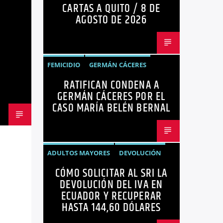
CARTAS A QUITO / 8 DE
OPINIÓN
AGOSTO DE 2026
FEMICIDIO
GERMÁN CÁCERES
RATIFICAN CONDENA A
MARÍA BELÉN BERNAL
NOTICIAS
GERMÁN CÁCERES POR EL
SEGURIDAD
CASO MARÍA BELÉN BERNAL
ADULTOS MAYORES
DEVOLUCIÓN
CÓMO SOLICITAR AL SRI LA
ECUADOR
NEGOCIOS
NOTICIAS
DEVOLUCIÓN DEL IVA EN
PERSONAS CON DISCAPACIDAD
ECUADOR Y RECUPERAR
HASTA 144,60 DÓLARES