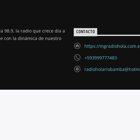
a 98.9, la radio que crece día a
CONTACTO
de con la dinámica de nuestro
https://mgradiohola.com.
+593999777483
radioholariobamba@hotm