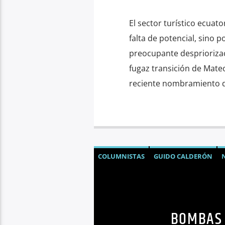
El sector turístico ecua
falta de potencial, sino 
preocupante despriorizac
fugaz transición de Mateo 
reciente nombramiento d
COLUMNISTAS
GUIDO CALDERÓN
SEGURIDAD
TURISMO
BOMBAS 