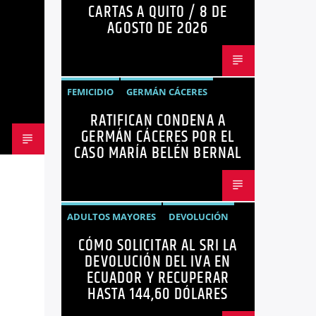
CARTAS A QUITO / 8 DE
OPINIÓN
AGOSTO DE 2026
FEMICIDIO
GERMÁN CÁCERES
RATIFICAN CONDENA A
MARÍA BELÉN BERNAL
NOTICIAS
GERMÁN CÁCERES POR EL
SEGURIDAD
CASO MARÍA BELÉN BERNAL
ADULTOS MAYORES
DEVOLUCIÓN
CÓMO SOLICITAR AL SRI LA
ECUADOR
NEGOCIOS
NOTICIAS
DEVOLUCIÓN DEL IVA EN
PERSONAS CON DISCAPACIDAD
ECUADOR Y RECUPERAR
HASTA 144,60 DÓLARES