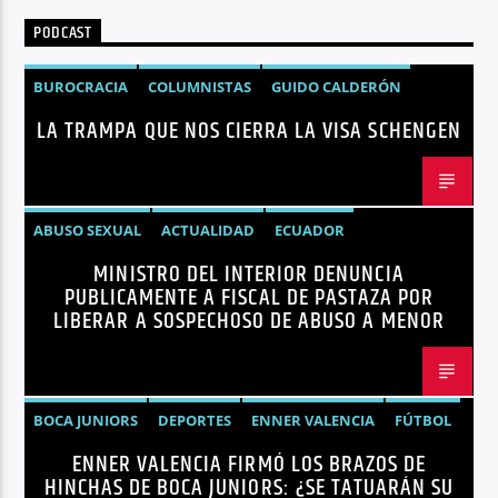
PODCAST
BUROCRACIA
COLUMNISTAS
GUIDO CALDERÓN
LA TRAMPA QUE NOS CIERRA LA VISA SCHENGEN
LIBRE COMERCIO
NOTICIAS
NOTICIAS ECUADOR
OPINIÓN
UNIÓN EUROPEA
ABUSO SEXUAL
ACTUALIDAD
ECUADOR
MINISTRO DEL INTERIOR DENUNCIA
JOHN REIMBERG
MINISTRO DEL INTERIOR
NOTICIAS
PUBLICAMENTE A FISCAL DE PASTAZA POR
SEGURIDAD
LIBERAR A SOSPECHOSO DE ABUSO A MENOR
BOCA JUNIORS
DEPORTES
ENNER VALENCIA
FÚTBOL
ENNER VALENCIA FIRMÓ LOS BRAZOS DE
NOTICIAS
HINCHAS DE BOCA JUNIORS: ¿SE TATUARÁN SU