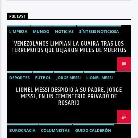
PODCAST
LIMPIEZA
MUNDO
NOTICIAS
SÍNTESIS NOTICIOSA
VENEZOLANOS LIMPIAN LA GUAIRA TRAS LOS
TERREMOTOS VENEZUELA
VENEZUELA
TERREMOTOS QUE DEJARON MILES DE MUERTOS
DEPORTES
FÚTBOL
JORGE MESSI
LIONEL MESSI
LIONEL MESSI DESPIDIÓ A SU PADRE, JORGE
NOTICIAS
MESSI, EN UN CEMENTERIO PRIVADO DE
ROSARIO
BUROCRACIA
COLUMNISTAS
GUIDO CALDERÓN