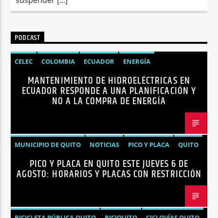
PODCAST
CELEC
COLOMBIA
ECUADOR
ENERGÍA
MANTENIMIENTO DE HIDROELÉCTRICAS EN
HIDROELÉCTRICAS
NOTICIAS
ECUADOR RESPONDE A UNA PLANIFICACIÓN Y
NO A LA COMPRA DE ENERGÍA
MUNICIPIO DE QUITO
NOTICIAS
PICO Y PLACA
QUITO
PICO Y PLACA EN QUITO ESTE JUEVES 6 DE
AGOSTO: HORARIOS Y PLACAS CON RESTRICCIÓN
BICICLETA PÚBLICA QUITO
BICIQUITO
CICLOVÍAS QUITO