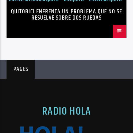
QUITOBICI ENFRENTA UN PROBLEMA QUE NO SE
EDITORIAL
METRO DE QUITO BICICLETA
RESUELVE SOBRE DOS RUEDAS
MOVILIDAD ACTIVA QUITO
MOVILIDAD SOSTENIBLE QUITO
NOTICIAS
PLAN MAESTRO MOVILIDAD QUITO
QUITOBICI
PAGES
RADIO HOLA