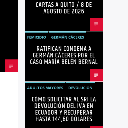
CARTAS A QUITO / 8 DE
OPINIÓN
AGOSTO DE 2026
FEMICIDIO
GERMÁN CÁCERES
RATIFICAN CONDENA A
MARÍA BELÉN BERNAL
NOTICIAS
GERMÁN CÁCERES POR EL
SEGURIDAD
CASO MARÍA BELÉN BERNAL
ADULTOS MAYORES
DEVOLUCIÓN
CÓMO SOLICITAR AL SRI LA
ECUADOR
NEGOCIOS
NOTICIAS
DEVOLUCIÓN DEL IVA EN
PERSONAS CON DISCAPACIDAD
ECUADOR Y RECUPERAR
HASTA 144,60 DÓLARES