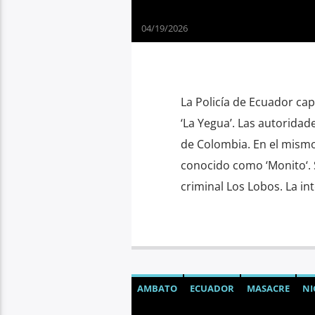
04/19/2026
La Policía de Ecuador ca
‘La Yegua’. Las autoridad
de Colombia. En el mism
conocido como ‘Monito‘. 
criminal Los Lobos. La in
AMBATO
ECUADOR
MASACRE
NI