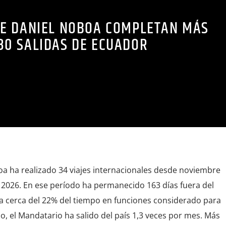
 DE DANIEL NOBOA COMPLETAN MÁS
30 SALIDAS DE ECUADOR
oa ha realizado 34 viajes internacionales desde noviembre
 2026. En ese período ha permanecido 163 días fuera del
 a cerca del 22% del tiempo en funciones considerado para
o, el Mandatario ha salido del país 1,3 veces por mes. Más