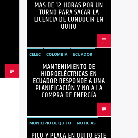
MÁS DE 12 HORAS POR UN
ECUADOR
LICENCIAS
NOTICIAS
TURNO PARA SACAR LA
LICENCIA DE CONDUCIR EN
QUITO
CELEC
COLOMBIA
ECUADOR
MANTENIMIENTO DE
ENERGÍA
HIDROELÉCTRICAS
HIDROELÉCTRICAS EN
NOTICIAS
ECUADOR RESPONDE A UNA
PLANIFICACIÓN Y NO A LA
COMPRA DE ENERGÍA
MUNICIPIO DE QUITO
NOTICIAS
PICO Y PLACA EN QUITO ESTE
PICO Y PLACA
QUITO