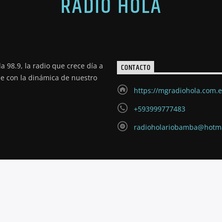
RADIO HOLA
a 98.9, la radio que crece día a
CONTACTO
de con la dinámica de nuestro
https://mgradiohola.com.
+593999777483
radioholariobamba@hotm