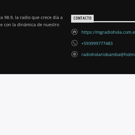
a 98.9, la radio que crece día a
CONTACTO
de con la dinámica de nuestro
https://mgradiohola.com.
+593999777483
radioholariobamba@hotm