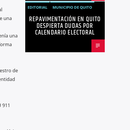
EDITORIAL
MUNICIPIO DE QUITO
l
REPAVIMENTACIÓN EN QUITO
NOTICIAS
OPINIÓN
QUITO
de una
DESPIERTA DUDAS POR
REPAVIMENTACIÓN
CALENDARIO ELECTORAL
enía una
 forma
estro de
entidad
U 911