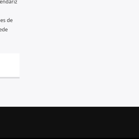
mendáriz
les de
uede