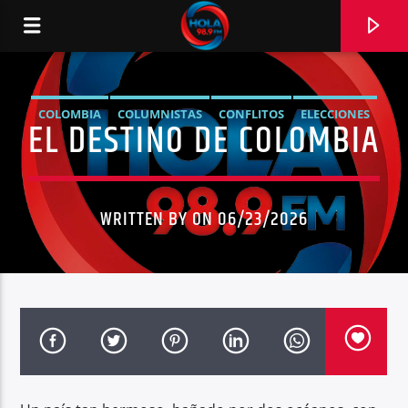
COLOMBIA
COLUMNISTAS
CONFLITOS
ELECCIONES
EL DESTINO DE COLOMBIA
RADIO HOLA
NOTICIAS
NOTICIAS ECUADOR
OPINIÓN
WASHINGTON HERRERA
WRITTEN BY ON 06/23/2026
0:00