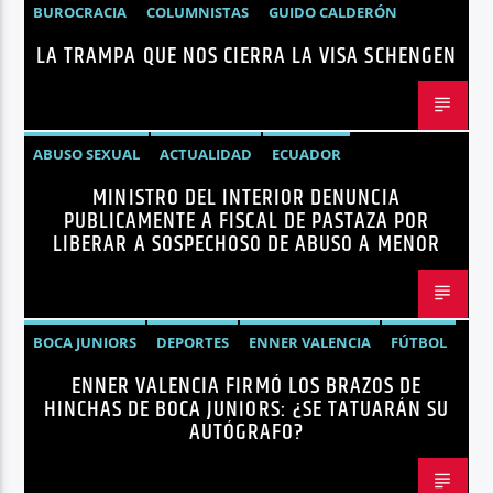
BUROCRACIA
COLUMNISTAS
GUIDO CALDERÓN
LA TRAMPA QUE NOS CIERRA LA VISA SCHENGEN
LIBRE COMERCIO
NOTICIAS
NOTICIAS ECUADOR
OPINIÓN
UNIÓN EUROPEA
ABUSO SEXUAL
ACTUALIDAD
ECUADOR
MINISTRO DEL INTERIOR DENUNCIA
JOHN REIMBERG
MINISTRO DEL INTERIOR
NOTICIAS
PUBLICAMENTE A FISCAL DE PASTAZA POR
SEGURIDAD
LIBERAR A SOSPECHOSO DE ABUSO A MENOR
BOCA JUNIORS
DEPORTES
ENNER VALENCIA
FÚTBOL
ENNER VALENCIA FIRMÓ LOS BRAZOS DE
NOTICIAS
HINCHAS DE BOCA JUNIORS: ¿SE TATUARÁN SU
AUTÓGRAFO?