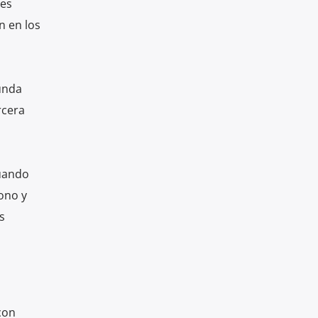
tes
n en los
gunda
rcera
Cuando
ono y
s
con