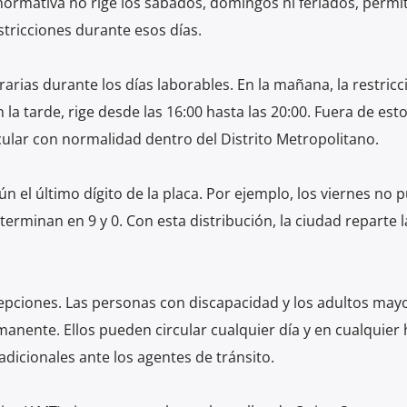
normativa no rige los sábados, domingos ni feriados, permi
stricciones durante esos días.
arias durante los días laborables. En la mañana, la restricc
En la tarde, rige desde las 16:00 hasta las 20:00. Fuera de est
cular con normalidad dentro del Distrito Metropolitano.
ún el último dígito de la placa. Por ejemplo, los viernes no
 terminan en 9 y 0. Con esta distribución, la ciudad reparte 
epciones. Las personas con discapacidad y los adultos may
nente. Ellos pueden circular cualquier día y en cualquier 
adicionales ante los agentes de tránsito.