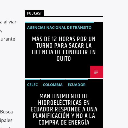
PODCAST
 aliviar
AGENCIAS NACIONAL DE TRÁNSITO
,
MÁS DE 12 HORAS POR UN
ECUADOR
LICENCIAS
NOTICIAS
durante
TURNO PARA SACAR LA
LICENCIA DE CONDUCIR EN
QUITO
CELEC
COLOMBIA
ECUADOR
MANTENIMIENTO DE
ENERGÍA
HIDROELÉCTRICAS
HIDROELÉCTRICAS EN
NOTICIAS
ECUADOR RESPONDE A UNA
 Busca
PLANIFICACIÓN Y NO A LA
ipales
COMPRA DE ENERGÍA