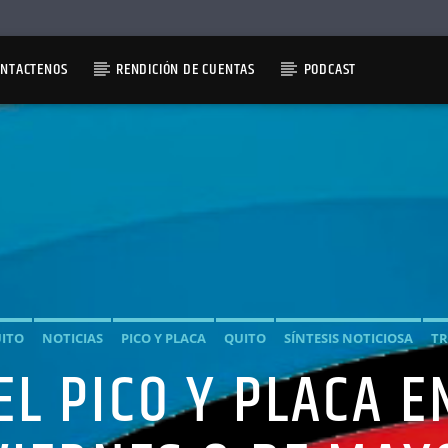
ONTACTENOS
RENDICIÓN DE CUENTAS
PODCAST
UITO
NOTICIAS
PICO Y PLACA
QUITO
SÍNTESIS NOTICIOSA
TR
L PICO Y PLACA E