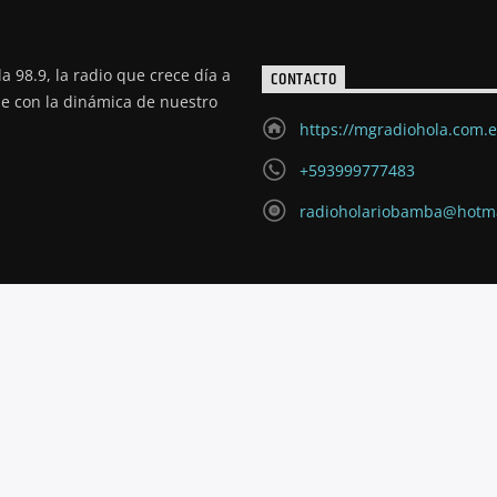
a 98.9, la radio que crece día a
CONTACTO
de con la dinámica de nuestro
https://mgradiohola.com.
+593999777483
radioholariobamba@hotm