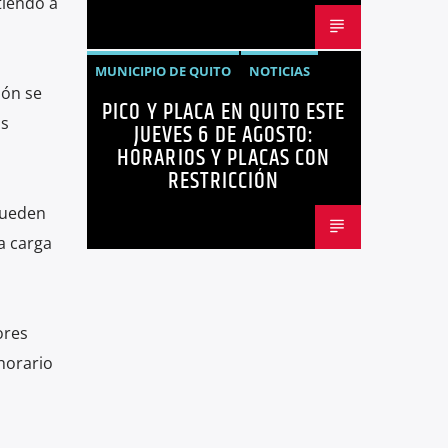
tiendo a
MUNICIPIO DE QUITO
NOTICIAS
ión se
PICO Y PLACA EN QUITO ESTE
PICO Y PLACA
QUITO
os
JUEVES 6 DE AGOSTO:
HORARIOS Y PLACAS CON
RESTRICCIÓN
 pueden
la carga
ores
horario