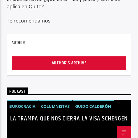
aplica en Quito?
Te recomendamos
AUTHOR
AUTHOR'S ARCHIVE
PODCAST
BUROCRACIA
COLUMNISTAS
GUIDO CALDERÓN
LA TRAMPA QUE NOS CIERRA LA VISA SCHENGEN
LIBRE COMERCIO
NOTICIAS
NOTICIAS ECUADOR
OPINIÓN
UNIÓN EUROPEA