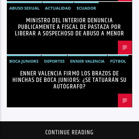
ABUSO SEXUAL
ACTUALIDAD
ECUADOR
MINISTRO DEL INTERIOR DENUNCIA
JOHN REIMBERG
MINISTRO DEL INTERIOR
NOTICIAS
PUBLICAMENTE A FISCAL DE PASTAZA POR
SEGURIDAD
LIBERAR A SOSPECHOSO DE ABUSO A MENOR
BOCA JUNIORS
DEPORTES
ENNER VALENCIA
FÚTBOL
ENNER VALENCIA FIRMÓ LOS BRAZOS DE
NOTICIAS
HINCHAS DE BOCA JUNIORS: ¿SE TATUARÁN SU
AUTÓGRAFO?
CONTINUE READING