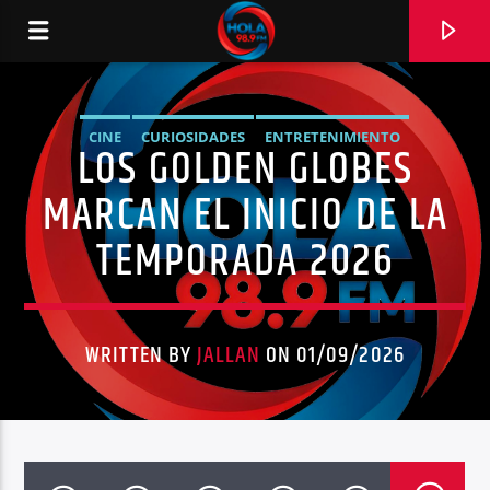
CINE
CURIOSIDADES
ENTRETENIMIENTO
LOS GOLDEN GLOBES
RADIO HOLA
GLOBOS DE ORO
MUNDO
MÚSICA
NOTICIAS
MARCAN EL INICIO DE LA
PREMIOS OSCAR
TENDENCIAS
TEMPORADA 2026
0:00
WRITTEN BY
JALLAN
ON 01/09/2026