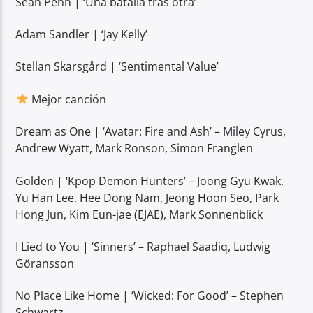
Sean Penn | ‘Una batalla tras otra’
Adam Sandler | ‘Jay Kelly’
Stellan Skarsgård | ‘Sentimental Value’
Mejor canción
Dream as One | ‘Avatar: Fire and Ash’ – Miley Cyrus,
Andrew Wyatt, Mark Ronson, Simon Franglen
Golden | ‘Kpop Demon Hunters’ – Joong Gyu Kwak,
Yu Han Lee, Hee Dong Nam, Jeong Hoon Seo, Park
Hong Jun, Kim Eun-jae (EJAE), Mark Sonnenblick
I Lied to You | ‘Sinners’ – Raphael Saadiq, Ludwig
Göransson
No Place Like Home | ‘Wicked: For Good’ – Stephen
Schwartz