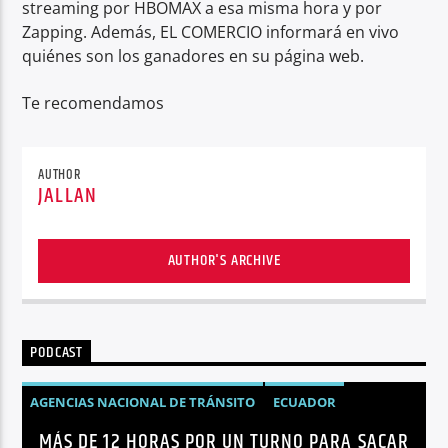
streaming por HBOMAX a esa misma hora y por
Zapping. Además, EL COMERCIO informará en vivo
quiénes son los ganadores en su página web.
Te recomendamos
AUTHOR
JALLAN
AUTHOR'S ARCHIVE
PODCAST
AGENCIAS NACIONAL DE TRÁNSITO
ECUADOR
MÁS DE 12 HORAS POR UN TURNO PARA SACAR
LICENCIAS
NOTICIAS