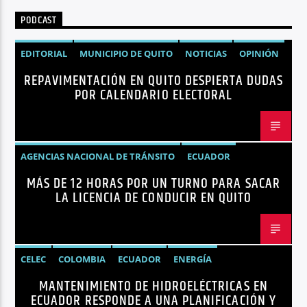
PODCAST
EDITORIAL
MUNICIPIO DE QUITO
NOTICIAS
OPINIÓN
REPAVIMENTACIÓN EN QUITO DESPIERTA DUDAS
QUITO
REPAVIMENTACIÓN
POR CALENDARIO ELECTORAL
AGENCIAS NACIONAL DE TRÁNSITO
ECUADOR
MÁS DE 12 HORAS POR UN TURNO PARA SACAR
LICENCIAS
NOTICIAS
LA LICENCIA DE CONDUCIR EN QUITO
CELEC
COLOMBIA
ECUADOR
ENERGÍA
MANTENIMIENTO DE HIDROELÉCTRICAS EN
HIDROELÉCTRICAS
NOTICIAS
ECUADOR RESPONDE A UNA PLANIFICACIÓN Y