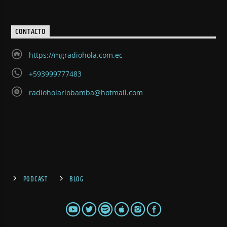
CONTACTO
https://mgradiohola.com.ec
+593999777483
radioholariobamba@hotmail.com
PODCAST
BLOG