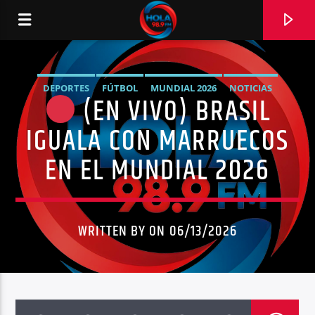
DEPORTES
FÚTBOL
MUNDIAL 2026
NOTICIAS
(EN VIVO) BRASIL
RADIO HOLA
SELECCIÓN DE BRASIL
SELECCIÓN DE MARRUECOS
IGUALA CON MARRUECOS
EN EL MUNDIAL 2026
0:00
WRITTEN BY ON 06/13/2026