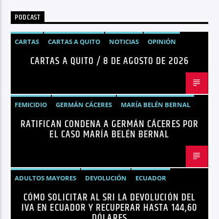
PODCAST
CARTAS
CARTAS A QUITO
NOTICIAS
OPINIÓN
CARTAS A QUITO / 8 DE AGOSTO DE 2026
FEMICIDIO
GERMÁN CÁCERES
MARÍA BELÉN BERNAL
RATIFICAN CONDENA A GERMÁN CÁCERES POR
NOTICIAS
SEGURIDAD
EL CASO MARÍA BELÉN BERNAL
ADULTOS MAYORES
DEVOLUCIÓN
ECUADOR
CÓMO SOLICITAR AL SRI LA DEVOLUCIÓN DEL
NEGOCIOS
NOTICIAS
PERSONAS CON DISCAPACIDAD
IVA EN ECUADOR Y RECUPERAR HASTA 144,60
DÓLARES