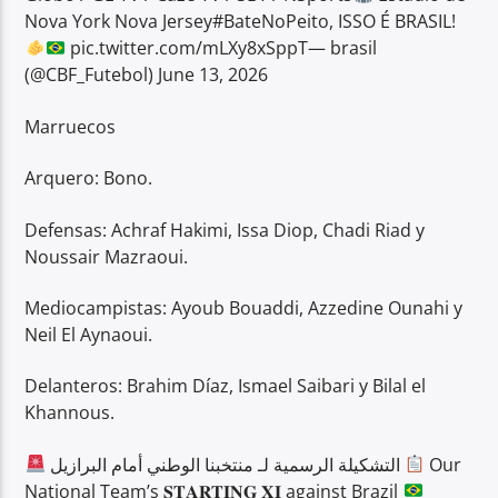
Nova York Nova Jersey#BateNoPeito, ISSO É BRASIL!
pic.twitter.com/mLXy8xSppT— brasil
(@CBF_Futebol) June 13, 2026
Marruecos
Arquero: Bono.
Defensas: Achraf Hakimi, Issa Diop, Chadi Riad y
Noussair Mazraoui.
Mediocampistas: Ayoub Bouaddi, Azzedine Ounahi y
Neil El Aynaoui.
Delanteros: Brahim Díaz, Ismael Saibari y Bilal el
Khannous.
التشكيلة الرسمية لـ منتخبنا الوطني أمام البرازيل
Our
National Team’s 𝐒𝐓𝐀𝐑𝐓𝐈𝐍𝐆 𝐗𝐈 against Brazil