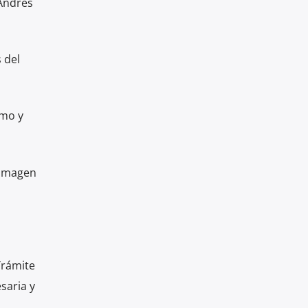
 Andrés
 del
smo y
 imagen
 Trámite
saria y