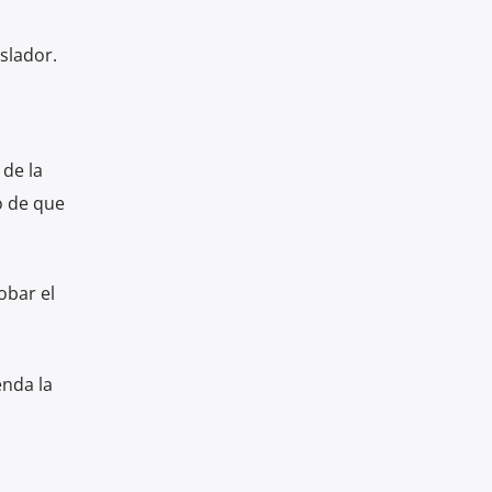
islador.
 de la
o de que
obar el
enda la