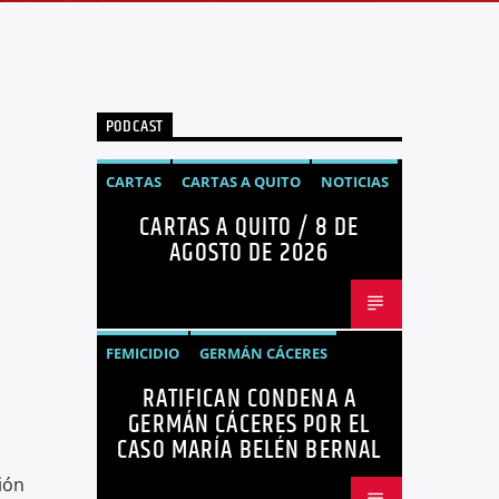
PODCAST
CARTAS
CARTAS A QUITO
NOTICIAS
CARTAS A QUITO / 8 DE
OPINIÓN
AGOSTO DE 2026
FEMICIDIO
GERMÁN CÁCERES
RATIFICAN CONDENA A
MARÍA BELÉN BERNAL
NOTICIAS
GERMÁN CÁCERES POR EL
SEGURIDAD
CASO MARÍA BELÉN BERNAL
ión