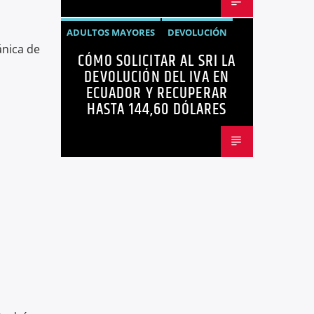
ADULTOS MAYORES
DEVOLUCIÓN
ánica de
CÓMO SOLICITAR AL SRI LA
ECUADOR
NEGOCIOS
NOTICIAS
DEVOLUCIÓN DEL IVA EN
PERSONAS CON DISCAPACIDAD
ECUADOR Y RECUPERAR
HASTA 144,60 DÓLARES