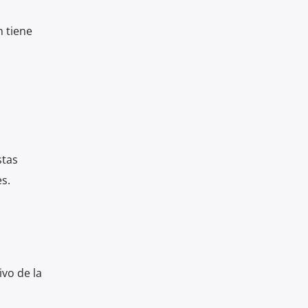
n tiene
stas
s.
vo de la