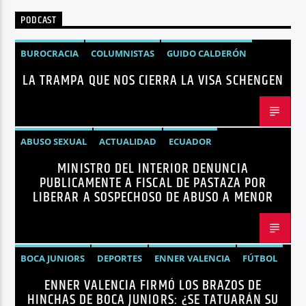
PODCAST
BUROCRACIA
COLUMNISTAS
GUIDO CALDERÓN
LA TRAMPA QUE NOS CIERRA LA VISA SCHENGEN
LIBRE COMERCIO
NOTICIAS
NOTICIAS ECUADOR
OPINIÓN
UNIÓN EUROPEA
ABUSO SEXUAL
ACTUALIDAD
ECUADOR
MINISTRO DEL INTERIOR DENUNCIA
JOHN REIMBERG
MINISTRO DEL INTERIOR
NOTICIAS
PUBLICAMENTE A FISCAL DE PASTAZA POR
SEGURIDAD
LIBERAR A SOSPECHOSO DE ABUSO A MENOR
BOCA JUNIORS
DEPORTES
ENNER VALENCIA
FÚTBOL
ENNER VALENCIA FIRMÓ LOS BRAZOS DE
NOTICIAS
HINCHAS DE BOCA JUNIORS: ¿SE TATUARÁN SU