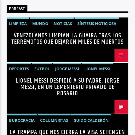
PODCAST
LIMPIEZA
MUNDO
NOTICIAS
SÍNTESIS NOTICIOSA
VENEZOLANOS LIMPIAN LA GUAIRA TRAS LOS
TERREMOTOS VENEZUELA
VENEZUELA
TERREMOTOS QUE DEJARON MILES DE MUERTOS
DEPORTES
FÚTBOL
JORGE MESSI
LIONEL MESSI
LIONEL MESSI DESPIDIÓ A SU PADRE, JORGE
NOTICIAS
MESSI, EN UN CEMENTERIO PRIVADO DE
ROSARIO
BUROCRACIA
COLUMNISTAS
GUIDO CALDERÓN
LA TRAMPA QUE NOS CIERRA LA VISA SCHENGEN
LIBRE COMERCIO
NOTICIAS
NOTICIAS ECUADOR