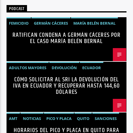
PODCAST
FEMICIDIO
GERMÁN CÁCERES
MARÍA BELÉN BERNAL
RATIFICAN CONDENA A GERMÁN CÁCERES POR
NOTICIAS
SEGURIDAD
EL CASO MARÍA BELÉN BERNAL
ADULTOS MAYORES
DEVOLUCIÓN
ECUADOR
CÓMO SOLICITAR AL SRI LA DEVOLUCIÓN DEL
NEGOCIOS
NOTICIAS
PERSONAS CON DISCAPACIDAD
IVA EN ECUADOR Y RECUPERAR HASTA 144,60
DÓLARES
AMT
NOTICIAS
PICO Y PLACA
QUITO
SANCIONES
HORARIOS DEL PICO Y PLACA EN QUITO PARA