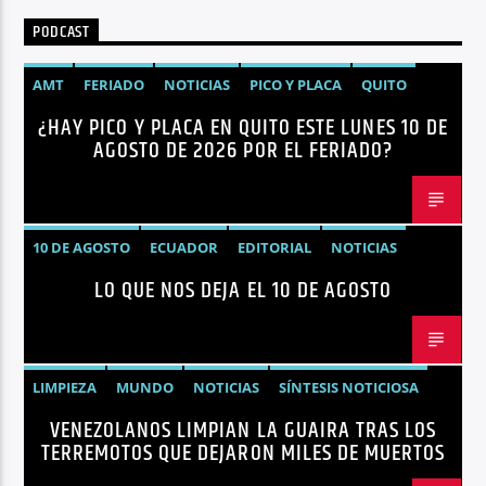
PODCAST
AMT
FERIADO
NOTICIAS
PICO Y PLACA
QUITO
¿HAY PICO Y PLACA EN QUITO ESTE LUNES 10 DE
AGOSTO DE 2026 POR EL FERIADO?
10 DE AGOSTO
ECUADOR
EDITORIAL
NOTICIAS
LO QUE NOS DEJA EL 10 DE AGOSTO
LIMPIEZA
MUNDO
NOTICIAS
SÍNTESIS NOTICIOSA
VENEZOLANOS LIMPIAN LA GUAIRA TRAS LOS
TERREMOTOS VENEZUELA
VENEZUELA
TERREMOTOS QUE DEJARON MILES DE MUERTOS