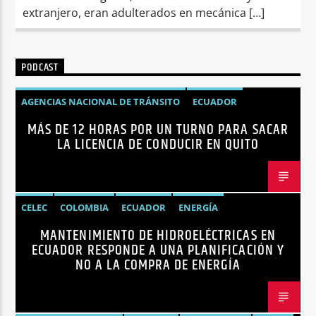
extranjero, eran adulterados en mecánica […]
PODCAST
AGENCIAS NACIONAL DE TRÁNSITO
ECUADOR
MÁS DE 12 HORAS POR UN TURNO PARA SACAR
LICENCIAS
NOTICIAS
LA LICENCIA DE CONDUCIR EN QUITO
CELEC
COLOMBIA
ECUADOR
ENERGÍA
MANTENIMIENTO DE HIDROELÉCTRICAS EN
HIDROELÉCTRICAS
NOTICIAS
ECUADOR RESPONDE A UNA PLANIFICACIÓN Y
NO A LA COMPRA DE ENERGÍA