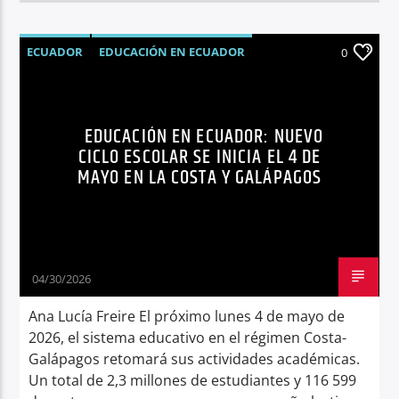
ECUADOR
EDUCACIÓN EN ECUADOR
0
INICIO DEL CICLO ESCOLAR
NOTICIAS
RECURSOS EDUCATIVOS 2026
EDUCACIÓN EN ECUADOR: NUEVO
CICLO ESCOLAR SE INICIA EL 4 DE
MAYO EN LA COSTA Y GALÁPAGOS
04/30/2026
Ana Lucía Freire El próximo lunes 4 de mayo de
2026, el sistema educativo en el régimen Costa-
Galápagos retomará sus actividades académicas.
Un total de 2,3 millones de estudiantes y 116 599