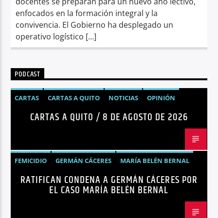
docentes se preparan para un nuevo año lectivo,
enfocados en la formación integral y la
convivencia. El Gobierno ha desplegado un
operativo logístico […]
PODCAST
CARTAS
CARTAS A QUITO
NOTICIAS
OPINIÓN
CARTAS A QUITO / 8 DE AGOSTO DE 2026
FEMICIDIO
GERMÁN CÁCERES
MARÍA BELÉN BERNAL
RATIFICAN CONDENA A GERMÁN CÁCERES POR
NOTICIAS
SEGURIDAD
EL CASO MARÍA BELÉN BERNAL