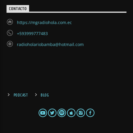
CONTACTO
https://mgradiohola.com.ec
+593999777483
radioholariobamba@hotmail.com
PODCAST
BLOG