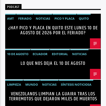
PODCAST
AMT
FERIADO
NOTICIAS
PICO Y PLACA
QUITO
¿HAY PICO Y PLACA EN QUITO ESTE LUNES 10 DE
AGOSTO DE 2026 POR EL FERIADO?
10 DE AGOSTO
ECUADOR
EDITORIAL
NOTICIAS
LO QUE NOS DEJA EL 10 DE AGOSTO
LIMPIEZA
MUNDO
NOTICIAS
SÍNTESIS NOTICIOSA
VENEZOLANOS LIMPIAN LA GUAIRA TRAS LOS
TERREMOTOS VENEZUELA
VENEZUELA
TERREMOTOS QUE DEJARON MILES DE MUERTOS