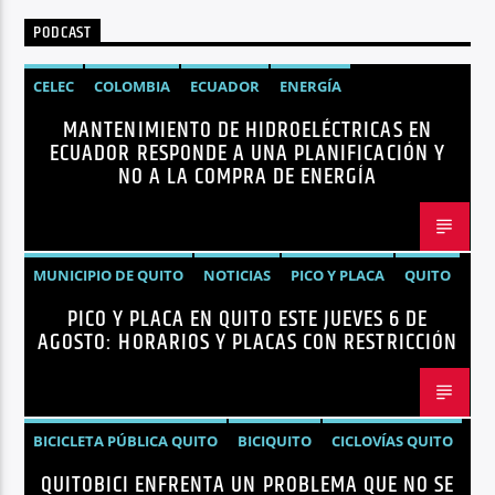
PODCAST
CELEC
COLOMBIA
ECUADOR
ENERGÍA
MANTENIMIENTO DE HIDROELÉCTRICAS EN
HIDROELÉCTRICAS
NOTICIAS
ECUADOR RESPONDE A UNA PLANIFICACIÓN Y
NO A LA COMPRA DE ENERGÍA
MUNICIPIO DE QUITO
NOTICIAS
PICO Y PLACA
QUITO
PICO Y PLACA EN QUITO ESTE JUEVES 6 DE
AGOSTO: HORARIOS Y PLACAS CON RESTRICCIÓN
BICICLETA PÚBLICA QUITO
BICIQUITO
CICLOVÍAS QUITO
QUITOBICI ENFRENTA UN PROBLEMA QUE NO SE
EDITORIAL
METRO DE QUITO BICICLETA