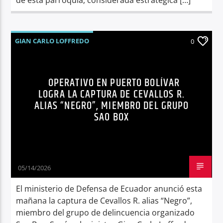
GIAN CARLO LOFFREDO
0
MINISTERIO DE DEFENSA
NOTICIAS
OPERATIVOS
PUERTO BOLÍVAR
OPERATIVO EN PUERTO BOLÍVAR
LOGRA LA CAPTURA DE CEVALLOS R.
SEGURIDAD
ALIAS “NEGRO”, MIEMBRO DEL GRUPO
SAO BOX
05/14/2026
El ministerio de Defensa de Ecuador anunció esta
mañana la captura de Cevallos R. alias “Negro”,
miembro del grupo de delincuencia organizado