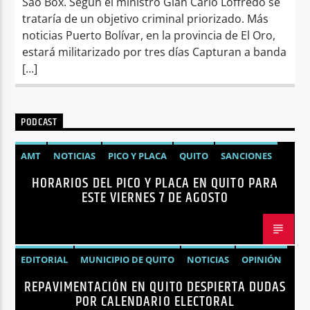
Sao Box. Según el ministro Gian Carlo Loffredo se
trataría de un objetivo criminal priorizado. Más
noticias Puerto Bolívar, en la provincia de El Oro,
estará militarizado por tres días Capturan a banda
[…]
PODCAST
AMT
NOTICIAS
PICO Y PLACA
QUITO
SANCIONES
HORARIOS DEL PICO Y PLACA EN QUITO PARA
ESTE VIERNES 7 DE AGOSTO
EDITORIAL
MUNICIPIO DE QUITO
NOTICIAS
OPINIÓN
REPAVIMENTACIÓN EN QUITO DESPIERTA DUDAS
QUITO
REPAVIMENTACIÓN
POR CALENDARIO ELECTORAL