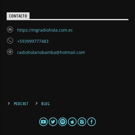
CONTACTO
https://mgradiohola.com.ec
+593999777483
radioholariobamba@hotmail.com
PODCAST
BLOG