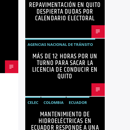
REPAVIMENTACIÓN EN QUITO
NOTICIAS
OPINIÓN
QUITO
DESPIERTA DUDAS POR
REPAVIMENTACIÓN
CALENDARIO ELECTORAL
AGENCIAS NACIONAL DE TRÁNSITO
MÁS DE 12 HORAS POR UN
ECUADOR
LICENCIAS
NOTICIAS
TURNO PARA SACAR LA
LICENCIA DE CONDUCIR EN
QUITO
CELEC
COLOMBIA
ECUADOR
MANTENIMIENTO DE
ENERGÍA
HIDROELÉCTRICAS
HIDROELÉCTRICAS EN
NOTICIAS
ECUADOR RESPONDE A UNA