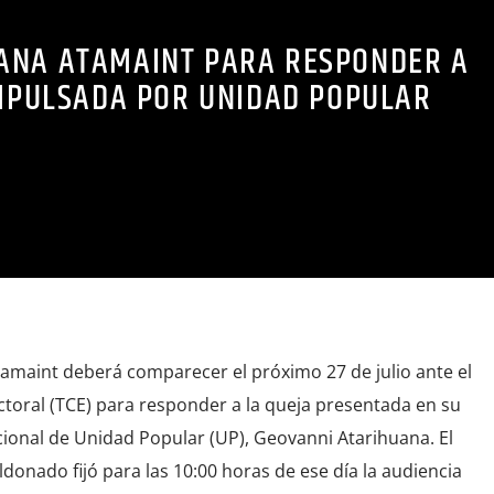
DIANA ATAMAINT PARA RESPONDER A
IMPULSADA POR UNIDAD POPULAR
amaint deberá comparecer el próximo 27 de julio ante el
ctoral (TCE) para responder a la queja presentada en su
cional de Unidad Popular (UP), Geovanni Atarihuana. El
ldonado fijó para las 10:00 horas de ese día la audiencia