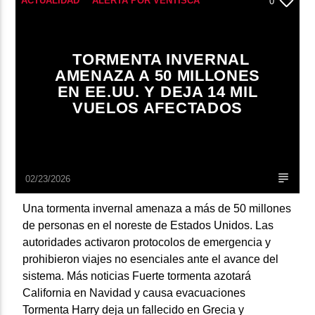
ACTUALIDAD
ALERTA POR VENTISCA
0
CICLÓN BOMBA
EMERGENCIA CLIMÁTICA
Radio hola
I-95
MUNDO
NOTICIAS
NUEVA YORK
TORMENTA INVERNAL
AMENAZA A 50 MILLONES
TORMENTA INVERNAL EE.UU.
EN EE.UU. Y DEJA 14 MIL
VUELOS CANCELADOS
VUELOS AFECTADOS
02/23/2026
Una tormenta invernal amenaza a más de 50 millones
de personas en el noreste de Estados Unidos. Las
autoridades activaron protocolos de emergencia y
prohibieron viajes no esenciales ante el avance del
sistema. Más noticias Fuerte tormenta azotará
California en Navidad y causa evacuaciones
Tormenta Harry deja un fallecido en Grecia y