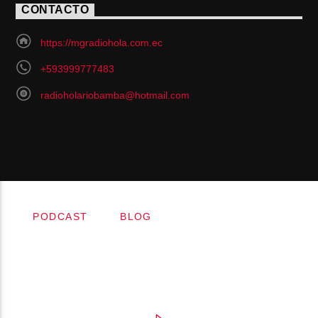
CONTACTO
https://mgradiohola.com.ec
+593999777483
radioholariobamba@hotmail.com
PODCAST
BLOG