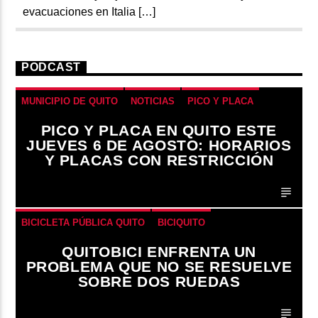
evacuaciones en Italia […]
PODCAST
MUNICIPIO DE QUITO
NOTICIAS
PICO Y PLACA
QUITO
PICO Y PLACA EN QUITO ESTE
JUEVES 6 DE AGOSTO: HORARIOS
Y PLACAS CON RESTRICCIÓN
BICICLETA PÚBLICA QUITO
BICIQUITO
CICLOVÍAS QUITO
EDITORIAL
QUITOBICI ENFRENTA UN
PROBLEMA QUE NO SE RESUELVE
METRO DE QUITO BICICLETA
MOVILIDAD ACTIVA QUITO
SOBRE DOS RUEDAS
MOVILIDAD SOSTENIBLE QUITO
NOTICIAS