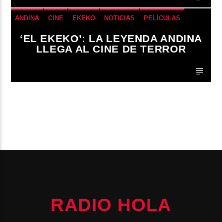
PLAN MAESTRO MOVILIDAD QUITO
QUITOBICI
ANDINA
CINE
EKEKO
NOTICIAS
PELÍCULAS
TENDENCIAS
TERROR
‘EL EKEKO’: LA LEYENDA ANDINA
LLEGA AL CINE DE TERROR
PAGES
RADIO HOLA