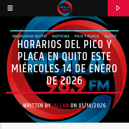
MOVILIDAD QUITO
NOTICIAS
PICO Y PLACA
QUITO
HORARIOS DEL PICO Y
RADIO HOLA
SÍNTESIS NOTICIOSA
TRÁNSITO QUITO
PLACA EN QUITO ESTE
MIÉRCOLES 14 DE ENERO
DE 2026
0:00
WRITTEN BY
JALLAN
ON 01/14/2026