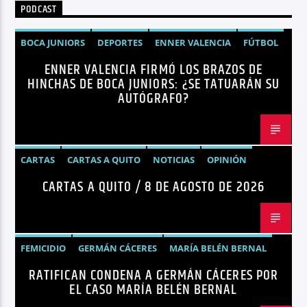
PODCAST
BOCA JUNIORS
DEPORTES
ENNER VALENCIA
FÚTBOL
ENNER VALENCIA FIRMÓ LOS BRAZOS DE
NOTICIAS
HINCHAS DE BOCA JUNIORS: ¿SE TATUARÁN SU
AUTÓGRAFO?
CARTAS
CARTAS A QUITO
NOTICIAS
OPINIÓN
CARTAS A QUITO / 8 DE AGOSTO DE 2026
FEMICIDIO
GERMÁN CÁCERES
MARÍA BELÉN BERNAL
RATIFICAN CONDENA A GERMÁN CÁCERES POR
NOTICIAS
SEGURIDAD
EL CASO MARÍA BELÉN BERNAL