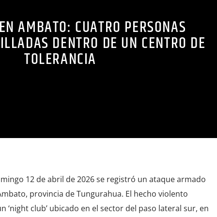
EN AMBATO: CUATRO PERSONAS
ILLADAS DENTRO DE UN CENTRO DE
TOLERANCIA
mingo 12 de abril de 2026 se registró un ataque armado
 Ambato, provincia de Tungurahua. El hecho violento
un ‘night club’ ubicado en el sector del paso lateral sur, en