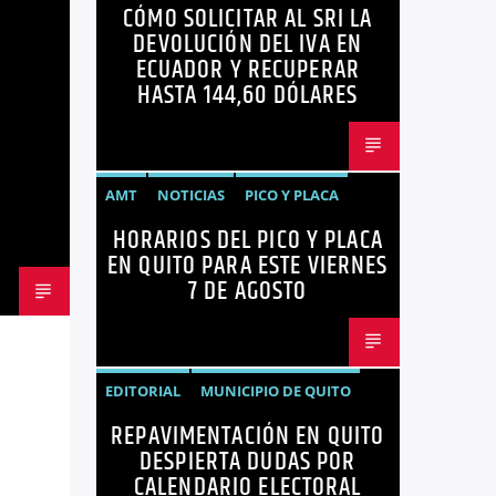
CÓMO SOLICITAR AL SRI LA
ECUADOR
NEGOCIOS
NOTICIAS
DEVOLUCIÓN DEL IVA EN
PERSONAS CON DISCAPACIDAD
ECUADOR Y RECUPERAR
HASTA 144,60 DÓLARES
AMT
NOTICIAS
PICO Y PLACA
HORARIOS DEL PICO Y PLACA
QUITO
SANCIONES
EN QUITO PARA ESTE VIERNES
7 DE AGOSTO
EDITORIAL
MUNICIPIO DE QUITO
REPAVIMENTACIÓN EN QUITO
NOTICIAS
OPINIÓN
QUITO
DESPIERTA DUDAS POR
REPAVIMENTACIÓN
CALENDARIO ELECTORAL