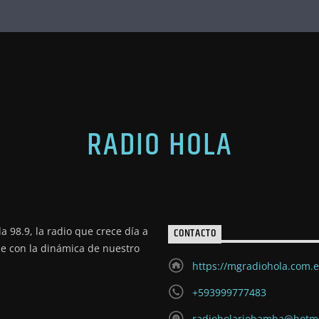
RADIO HOLA
a 98.9, la radio que crece día a
CONTACTO
de con la dinámica de nuestro
https://mgradiohola.com.
+593999777483
radioholariobamba@hotm