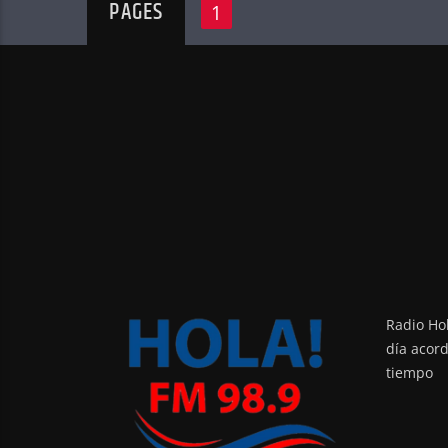
PAGES
1
Radio Hol
día acor
tiempo