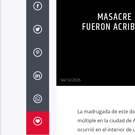
MASACRE 
FUERON ACRIB
04/12/2026
La madrugada de este do
múltiple en la ciudad de
ocurrió en el interior de 