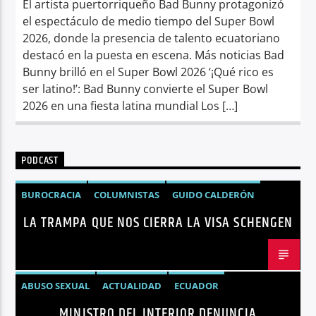
El artista puertorriqueño Bad Bunny protagonizó
el espectáculo de medio tiempo del Super Bowl
2026, donde la presencia de talento ecuatoriano
destacó en la puesta en escena. Más noticias Bad
Bunny brilló en el Super Bowl 2026 ‘¡Qué rico es
ser latino!’: Bad Bunny convierte el Super Bowl
2026 en una fiesta latina mundial Los […]
PODCAST
BUROCRACIA
COLUMNISTAS
GUIDO CALDERÓN
LA TRAMPA QUE NOS CIERRA LA VISA SCHENGEN
LIBRE COMERCIO
NOTICIAS
NOTICIAS ECUADOR
OPINIÓN
UNIÓN EUROPEA
ABUSO SEXUAL
ACTUALIDAD
ECUADOR
MINISTRO DEL INTERIOR DENUNCIA
JOHN REIMBERG
MINISTRO DEL INTERIOR
NOTICIAS