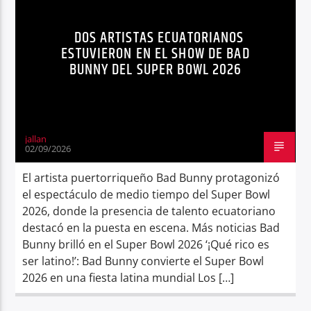
NOTICIAS
RICARDO VIVAS
Radio hola
DOS ARTISTAS ECUATORIANOS
SUPER BOWL 2026
TENDENCIAS
ESTUVIERON EN EL SHOW DE BAD
BUNNY DEL SUPER BOWL 2026
TRENDING
jallan
02/09/2026
El artista puertorriqueño Bad Bunny protagonizó
el espectáculo de medio tiempo del Super Bowl
2026, donde la presencia de talento ecuatoriano
destacó en la puesta en escena. Más noticias Bad
Bunny brilló en el Super Bowl 2026 ‘¡Qué rico es
ser latino!’: Bad Bunny convierte el Super Bowl
2026 en una fiesta latina mundial Los […]