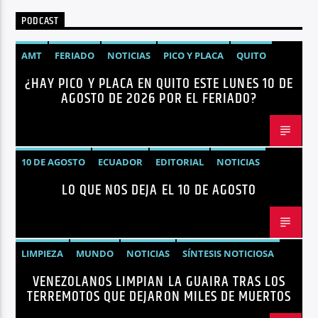
PODCAST
AMT
FERIADO
NOTICIAS
PICO Y PLACA
QUITO
¿HAY PICO Y PLACA EN QUITO ESTE LUNES 10 DE
AGOSTO DE 2026 POR EL FERIADO?
10 DE AGOSTO
ECUADOR
EDITORIAL
NOTICIAS
LO QUE NOS DEJA EL 10 DE AGOSTO
LIMPIEZA
MUNDO
NOTICIAS
SÍNTESIS NOTICIOSA
VENEZOLANOS LIMPIAN LA GUAIRA TRAS LOS
TERREMOTOS VENEZUELA
VENEZUELA
TERREMOTOS QUE DEJARON MILES DE MUERTOS