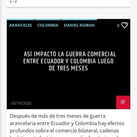
ARANCELES
COLOMBIA
DANIEL NOBOA
0
ECUADOR
GUSTAVO PETRO
LÍDERES
NOTICIAS
ASÍ IMPACTÓ LA GUERRA COMERCIAL
ENTRE ECUADOR Y COLOMBIA LUEGO
DE TRES MESES
05/18/2026
Después de más de tres meses de guerra
arancelaria entre Ecuador y Colombia hay efectos
profundos sobre el comercio bilateral, cadenas