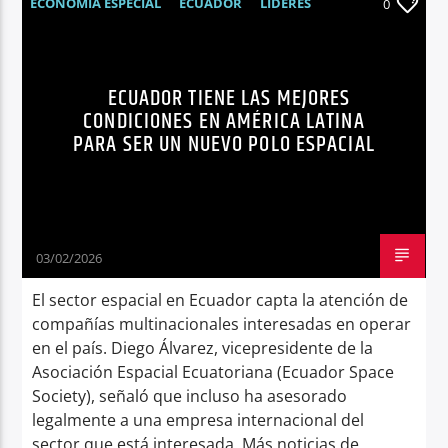
ECONOMÍA ESPECIAL
ECUADOR
LÍDERES
0
MUNDO
NOTICIAS
SATÉLITES
SÍNTESIS NOTICIOSA
ECUADOR TIENE LAS MEJORES
CONDICIONES EN AMÉRICA LATINA
PARA SER UN NUEVO POLO ESPACIAL
03/02/2026
El sector espacial en Ecuador capta la atención de
compañías multinacionales interesadas en operar
en el país. Diego Álvarez, vicepresidente de la
Asociación Espacial Ecuatoriana (Ecuador Space
Society), señaló que incluso ha asesorado
legalmente a una empresa internacional del
sector que está interesada. Más noticias de