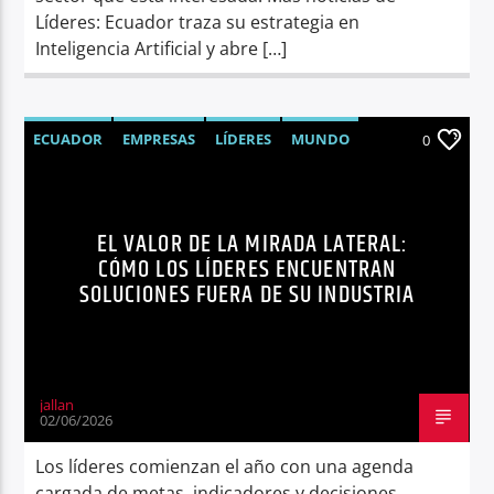
Líderes: Ecuador traza su estrategia en
Inteligencia Artificial y abre […]
ECUADOR
EMPRESAS
LÍDERES
MUNDO
0
NEGOCIOS
NOTICIAS
EL VALOR DE LA MIRADA LATERAL:
CÓMO LOS LÍDERES ENCUENTRAN
SOLUCIONES FUERA DE SU INDUSTRIA
jallan
02/06/2026
Los líderes comienzan el año con una agenda
cargada de metas, indicadores y decisiones