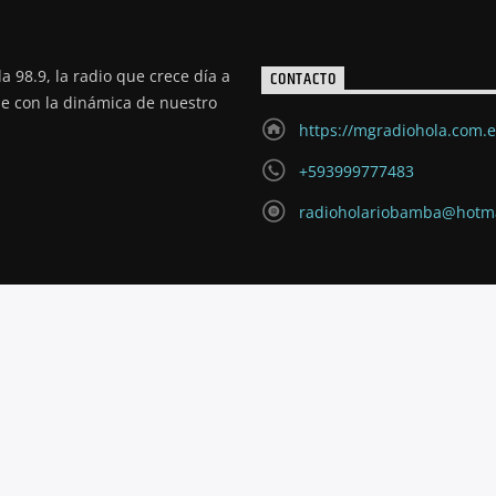
a 98.9, la radio que crece día a
CONTACTO
de con la dinámica de nuestro
https://mgradiohola.com.
+593999777483
radioholariobamba@hotm