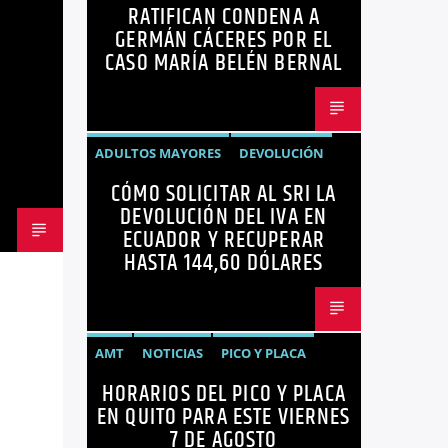
RATIFICAN CONDENA A
MARÍA BELÉN BERNAL
NOTICIAS
GERMÁN CÁCERES POR EL
SEGURIDAD
CASO MARÍA BELÉN BERNAL
ADULTOS MAYORES
DEVOLUCIÓN
CÓMO SOLICITAR AL SRI LA
ECUADOR
NEGOCIOS
NOTICIAS
DEVOLUCIÓN DEL IVA EN
PERSONAS CON DISCAPACIDAD
ECUADOR Y RECUPERAR
HASTA 144,60 DÓLARES
AMT
NOTICIAS
PICO Y PLACA
HORARIOS DEL PICO Y PLACA
QUITO
SANCIONES
EN QUITO PARA ESTE VIERNES
7 DE AGOSTO