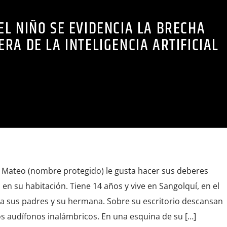
DEL NIÑO SE EVIDENCIA LA BRECHA
 ERA DE LA INTELIGENCIA ARTIFICIAL
A Mateo (nombre protegido) le gusta hacer sus deberes
n su habitación. Tiene 14 años y vive en Sangolquí, en el
to a sus padres y su hermana. Sobre su escritorio descansan
os audífonos inalámbricos. En una esquina de su […]