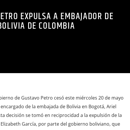
ETRO EXPULSA A EMBAJADOR DE
BOLIVIA DE COLOMBIA
bierno de Gustavo Petro cesó este miércoles 20 de mayo
 encargado de la embajada de Bolivia en Bogotá, Ariel
ta decisión se tomó en reciprocidad a la expulsión de la
lizabeth García, por parte del gobierno boliviano, que