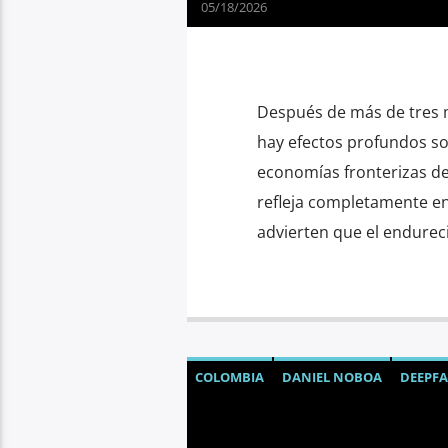
05/18/2026
Después de más de tres 
hay efectos profundos sob
economías fronterizas de
refleja completamente en 
advierten que el endureci
COLOMBIA
DANIEL NOBOA
DEEPFA
INTELIGENCIA ARTIFICIAL
NOTICIAS