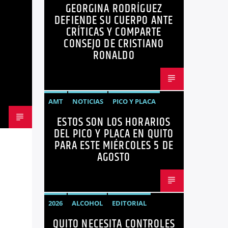
GEORGINA RODRÍGUEZ
CRÍTICA
GEORGINA RODRÍGUEZ
DEFIENDE SU CUERPO ANTE
NOTICIAS
REDES SOCIALES
CRÍTICAS Y COMPARTE
CONSEJO DE CRISTIANO
TENDENCIAS
TRENDING
VIRALES
RONALDO
AMT
NOTICIAS
PICO Y PLACA
ESTOS SON LOS HORARIOS
QUITO
SANCIONES
DEL PICO Y PLACA EN QUITO
PARA ESTE MIÉRCOLES 5 DE
AGOSTO
2026
ALCOHOL
EDITORIAL
QUITO NECESITA CONTROLES
NOTICIAS
SINIESTROS DE TRÁNSITO