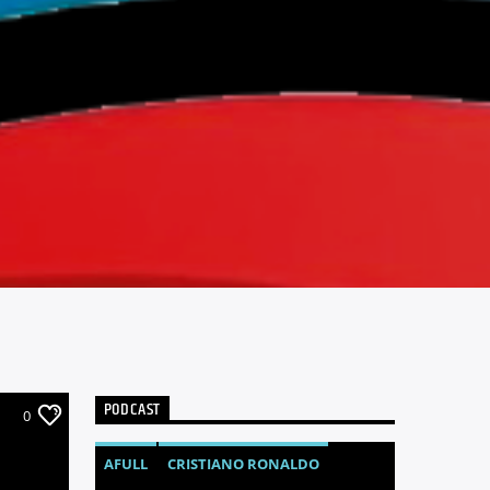
PODCAST
0
AFULL
CRISTIANO RONALDO