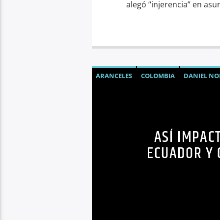
alegó “injerencia” en asu
ARANCELES
COLOMBIA
DANIEL N
ASÍ IMPAC
ECUADOR Y 