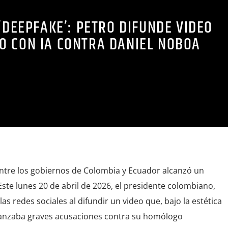
‘DEEPFAKE’: PETRO DIFUNDE VIDEO
O CON IA CONTRA DANIEL NOBOA
entre los gobiernos de Colombia y Ecuador alcanzó un
Este lunes 20 de abril de 2026, el presidente colombiano,
as redes sociales al difundir un video que, bajo la estética
lanzaba graves acusaciones contra su homólogo