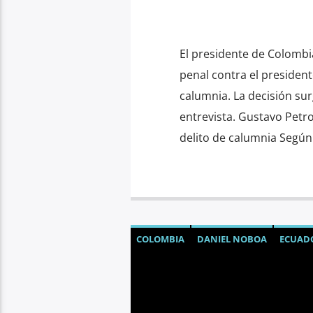
El presidente de Colomb
penal contra el presiden
calumnia. La decisión su
entrevista. Gustavo Pet
delito de calumnia Según 
COLOMBIA
DANIEL NOBOA
ECUAD
TASA DE SEGURIDAD