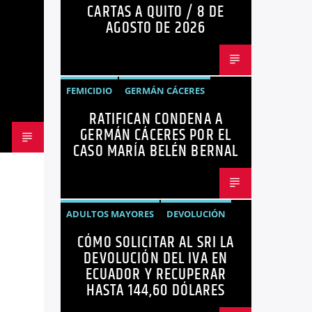
CARTAS A QUITO / 8 DE
OPINIÓN
AGOSTO DE 2026
FEMICIDIO
GERMÁN CÁCERES
RATIFICAN CONDENA A
MARÍA BELÉN BERNAL
NOTICIAS
GERMÁN CÁCERES POR EL
SEGURIDAD
CASO MARÍA BELÉN BERNAL
ADULTOS MAYORES
DEVOLUCIÓN
CÓMO SOLICITAR AL SRI LA
ECUADOR
NEGOCIOS
NOTICIAS
DEVOLUCIÓN DEL IVA EN
PERSONAS CON DISCAPACIDAD
ECUADOR Y RECUPERAR
HASTA 144,60 DÓLARES