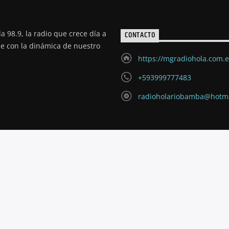
a 98.9, la radio que crece día a
CONTACTO
de con la dinámica de nuestro
https://mgradiohola.com.
+593999777483
radioholariobamba@hotm