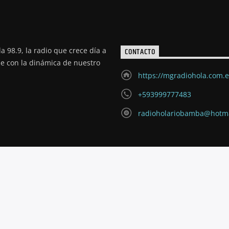
a 98.9, la radio que crece día a
CONTACTO
de con la dinámica de nuestro
https://mgradiohola.com.
+593999777483
radioholariobamba@hotm