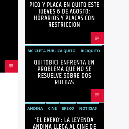
PICO Y PLACA EN QUITO ESTE
PICO Y PLACA
QUITO
JUEVES 6 DE AGOSTO:
HORARIOS Y PLACAS CON
RESTRICCIÓN
BICICLETA PÚBLICA QUITO
BICIQUITO
QUITOBICI ENFRENTA UN
CICLOVÍAS QUITO
EDITORIAL
PROBLEMA QUE NO SE
METRO DE QUITO BICICLETA
RESUELVE SOBRE DOS
RUEDAS
MOVILIDAD ACTIVA QUITO
MOVILIDAD SOSTENIBLE QUITO
NOTICIAS
ANDINA
CINE
EKEKO
NOTICIAS
PLAN MAESTRO MOVILIDAD QUITO
‘EL EKEKO’: LA LEYENDA
PELÍCULAS
TENDENCIAS
TERROR
QUITOBICI
ANDINA LLEGA AL CINE DE