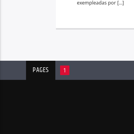
exempleadas por […]
PAGES
1