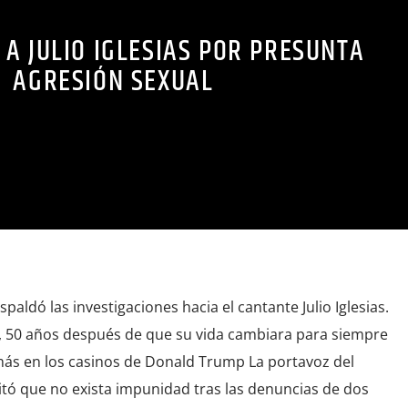
A JULIO IGLESIAS POR PRESUNTA
AGRESIÓN SEXUAL
aldó las investigaciones hacia el cantante Julio Iglesias.
as, 50 años después de que su vida cambiara para siempre
 más en los casinos de Donald Trump La portavoz del
icitó que no exista impunidad tras las denuncias de dos